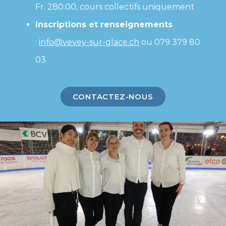
Fr. 280.00, cours collectifs uniquement
Inscriptions et renseignements
:
info@vevey-sur-glace.ch
ou 079 379 80
03
CONTACTEZ-NOUS